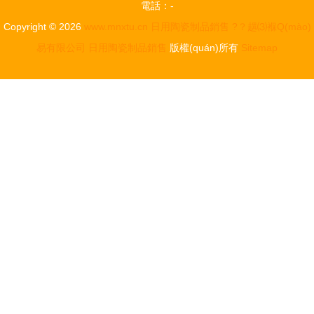
電話：-
蘭
Copyright © 2026
www.mnxtu.cn
日用陶瓷制品銷售
?？趩⑶褓Q(mào)
易有限公司
日用陶瓷制品銷售
版權(quán)所有
Sitemap